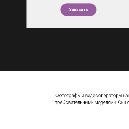
Заказать
Фотографы и видеооператоры наш
требовательными моделями. Они
выписки из роддома благодаря им
От зоркого глаза мастеров не ус