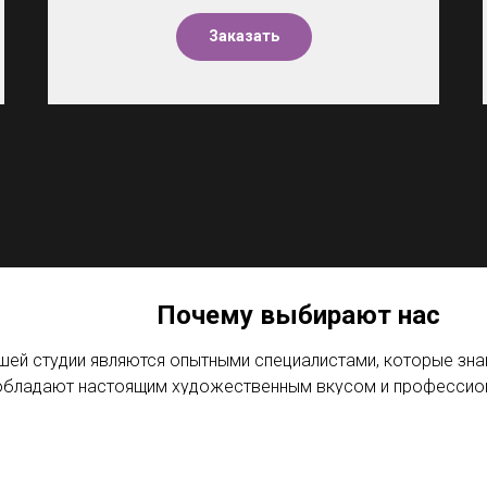
Заказать
Почему выбирают нас
ей студии являются опытными специалистами, которые знаю
 обладают настоящим художественным вкусом и профессио
 получается поистине волшебной.
кользают никакие мелочи, что позволяет взволнованным р