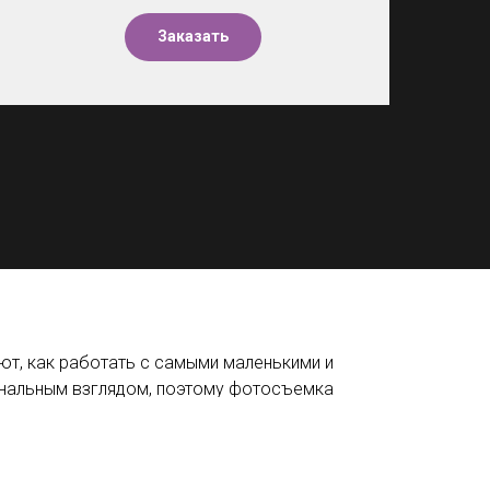
Заказать
т, как работать с самыми маленькими и
нальным взглядом, поэтому фотосъемка
одителям уже дома заново пережить самые